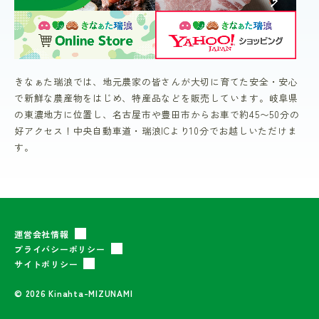
きなぁた瑞浪では、地元農家の皆さんが大切に育てた安全・安心
で新鮮な農産物をはじめ、特産品などを販売しています。岐阜県
の東濃地方に位置し、名古屋市や豊田市からお車で約45〜50分の
好アクセス！中央自動車道・瑞浪ICより10分でお越しいただけま
す。
運営会社情報
プライバシーポリシー
サイトポリシー
© 2026 Kinahta-MIZUNAMI