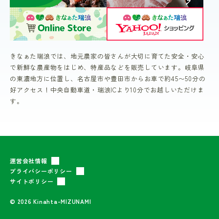
きなぁた瑞浪では、地元農家の皆さんが大切に育てた安全・安心
で新鮮な農産物をはじめ、特産品などを販売しています。岐阜県
の東濃地方に位置し、名古屋市や豊田市からお車で約45〜50分の
好アクセス！中央自動車道・瑞浪ICより10分でお越しいただけま
す。
運営会社情報
プライバシーポリシー
サイトポリシー
© 2026 Kinahta-MIZUNAMI