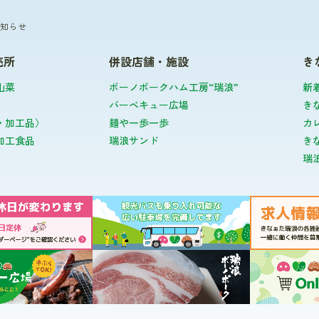
知らせ
売所
併設店舗・施設
き
山菜
ボーノポークハム工房“瑞浪”
新
バーベキュー広場
き
・加工品〉
麺や一歩一歩
カ
加工食品
瑞浪サンド
き
瑞