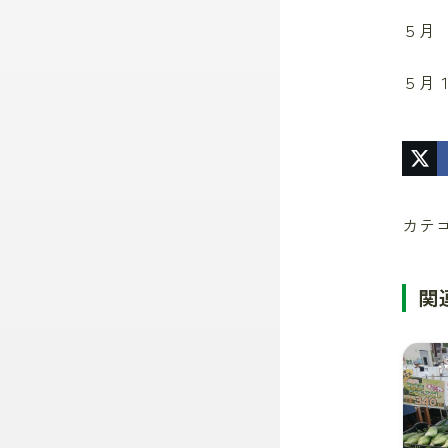
５月
５月
カテ
関