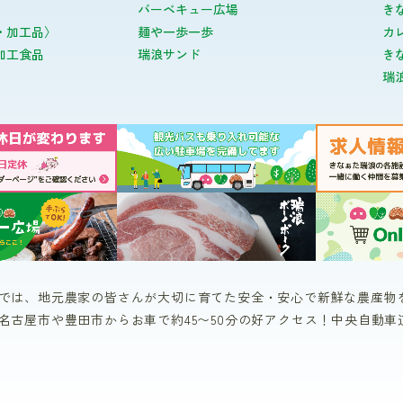
バーベキュー広場
き
・加工品〉
麺や一歩一歩
カ
加工食品
瑞浪サンド
き
瑞
では、地元農家の皆さんが大切に育てた安全・安心で新鮮な農産物
名古屋市や豊田市からお車で約45〜50分の好アクセス！中央自動車