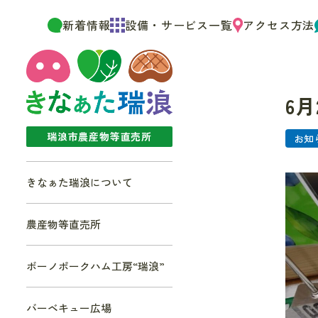
新着情報
設備・サービス一覧
アクセス方法
6月
瑞浪市農産物等直売所
お知
きなぁた瑞浪について
農産物等直売所
ボーノポークハム工房“瑞浪”
バーベキュー広場