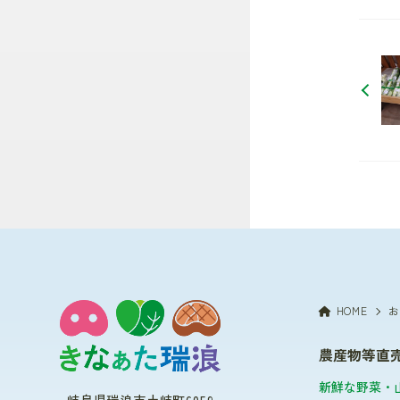
HOME
お
農産物等直
新鮮な野菜・
岐阜県瑞浪市土岐町6059