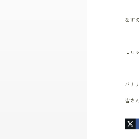
なす
モロ
バナ
皆さ