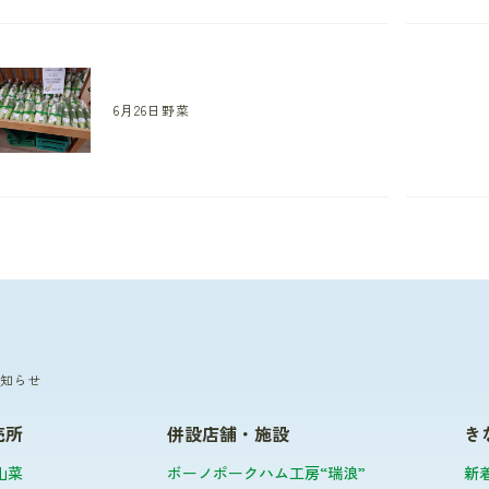
6月26日野菜
知らせ
売所
併設店舗・施設
き
山菜
ボーノポークハム工房“瑞浪”
新