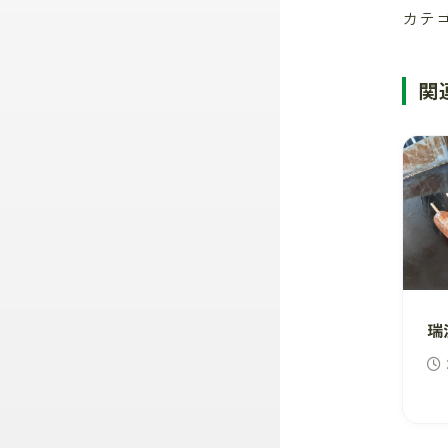
カテ
関
瑞