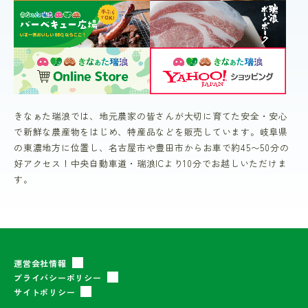
きなぁた瑞浪では、地元農家の皆さんが大切に育てた安全・安心
で新鮮な農産物をはじめ、特産品などを販売しています。岐阜県
の東濃地方に位置し、名古屋市や豊田市からお車で約45〜50分の
好アクセス！中央自動車道・瑞浪ICより10分でお越しいただけま
す。
運営会社情報
プライバシーポリシー
サイトポリシー