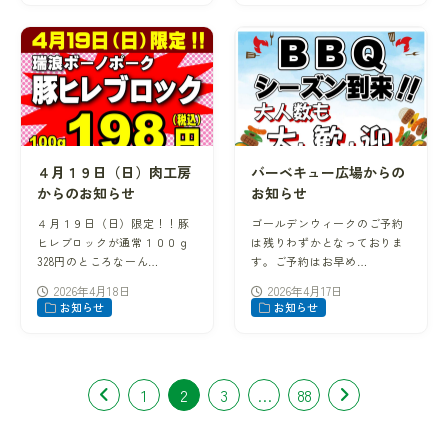
４月１９日（日）肉工房
バーベキュー広場からの
からのお知らせ
お知らせ
４月１９日（日）限定！！豚
ゴールデンウィークのご予約
ヒレブロックが通常１００ｇ
は残りわずかとなっておりま
328円のところなーん…
す。ご予約はお早め…
2026年4月18日
2026年4月17日
お知らせ
お知らせ
1
2
3
…
88