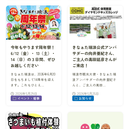
今年もやります周年祭！
きなぁた瑞浪公式アンバ
6/12（金）・ 13（土）・
サダーの向井亜紀さん、
14（日）の３日間、ぜひ
ご主人の髙田延彦さんが
お越しください
ご来店！
きなぁた瑞浪は、2026年6月20
瑞浪市観光大使・きなぁた瑞
日をもちまして14周年を迎え
浪アンバサダーの向井亜紀さ
ます。これもひとえ…
んと、ご主人の髙田…
2026年5月29日
2026年5月25日
イベント・催事
お知らせ