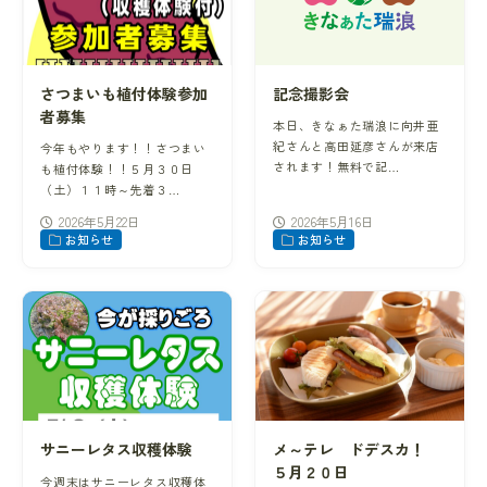
さつまいも植付体験参加
記念撮影会
者募集
本日、きなぁた瑞浪に向井亜
紀さんと高田延彦さんが来店
今年もやります！！さつまい
されます！無料で記…
も植付体験！！５月３０日
（土）１１時～先着３…
2026年5月22日
2026年5月16日
お知らせ
お知らせ
サニーレタス収穫体験
メ～テレ ドデスカ！
５月２０日
今週末はサニーレタス収穫体