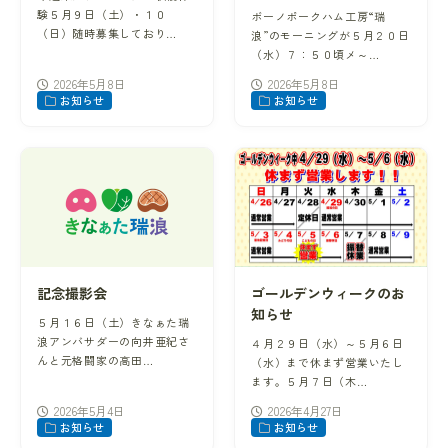
験５月９日（土）・１０
ボーノポークハム工房“瑞
（日）随時募集しており…
浪”のモーニングが５月２０日
（水）７：５０頃メ～…
2026年5月8日
2026年5月8日
お知らせ
お知らせ
記念撮影会
ゴールデンウィークのお
知らせ
５月１６日（土）きなぁた瑞
浪アンバサダーの向井亜紀さ
４月２９日（水）～５月６日
んと元格闘家の高田…
（水）まで休まず営業いたし
ます。５月７日（木…
2026年5月4日
2026年4月27日
お知らせ
お知らせ