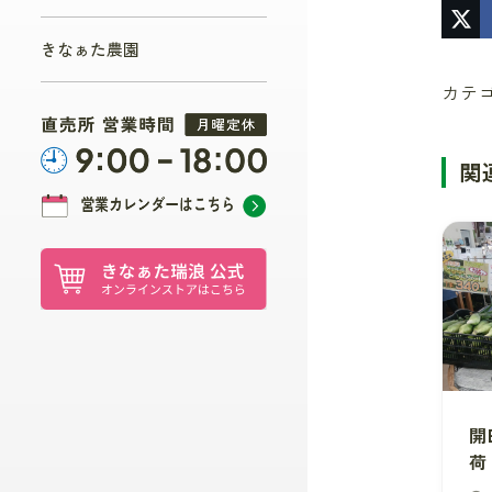
きなぁた農園
カテ
関
開
荷