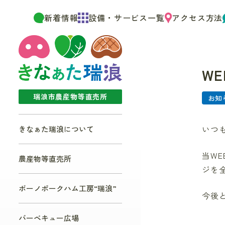
新着情報
設備・サービス一覧
アクセス方法
W
瑞浪市農産物等直売所
お知
いつ
きなぁた瑞浪について
当W
農産物等直売所
ジを
ボーノポークハム工房“瑞浪”
今後
バーベキュー広場