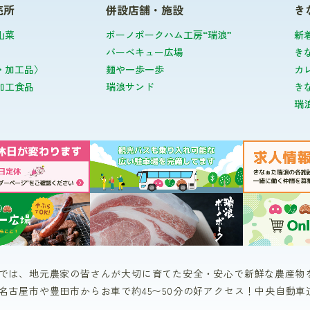
売所
併設店舗・施設
き
山菜
ボーノポークハム工房“瑞浪”
新
バーベキュー広場
き
・加工品〉
麺や一歩一歩
カ
加工食品
瑞浪サンド
き
瑞
では、地元農家の皆さんが大切に育てた安全・安心で新鮮な農産物
名古屋市や豊田市からお車で約45〜50分の好アクセス！中央自動車