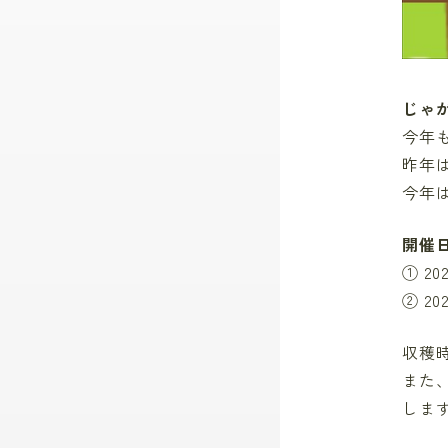
じゃ
今年
昨年
今年
開催
① 2
② 2
収穫
また
しま