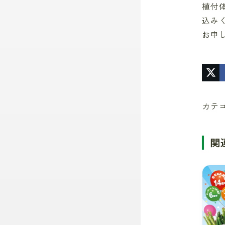
植付
込み
お申
カテ
関