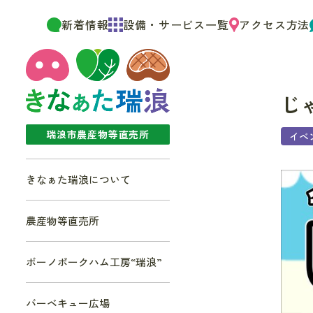
新着情報
設備・サービス一覧
アクセス方法
じ
瑞浪市農産物等直売所
イベ
きなぁた瑞浪について
農産物等直売所
ボーノポークハム工房“瑞浪”
バーベキュー広場