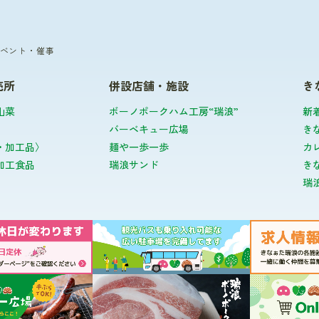
ベント・催事
売所
併設店舗・施設
き
山菜
ボーノポークハム工房“瑞浪”
新
バーベキュー広場
き
・加工品〉
麺や一歩一歩
カ
加工食品
瑞浪サンド
き
瑞