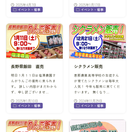
2025年4月7日
2025年1月17日
イベント・催事
イベント・催事
長野県飯田 直売
シクラメン販売
明日１月１１日は塩澤農園さ
恵那農業高等学校の生徒さん
んがりんごの直売に来られま
が育てたシクラメンは毎年大
す。 詳しい内容がまだわから
人気！ 今年も販売に来てくだ
ず、申し訳ございませ…
さいます。 無くなり…
2025年1月10日
2024年11月29日
イベント・催事
イベント・催事