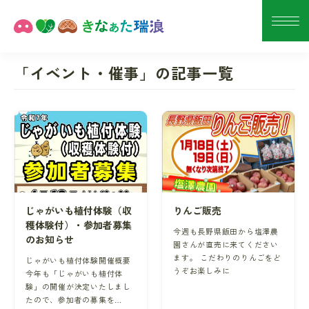
「イベント・催事」の記事一覧
じゃがいも植付体験（収
りんご販売
穫体験付）・参加者募集
今週も長野県飯田から塩澤農
のお知らせ
園さんが直売に来てください
ます。 こだわりのりんごをど
じゃがいも植付体験開催概要
うぞお楽しみに
今年も「じゃがいも植付体
験」の開催が決定いたしまし
たので、参加者の募集を…