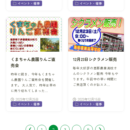
イベント・催事
イベント・催事
くまちゃん農園りんご直
12月23日シクラメン販売
売会
毎年大好評の恵那農業高校さ
んのシクラメン販売 今年もや
昨年に続き、今年もくまちゃ
ります。午前中の早い時間に
ん農園りんご直売会を開催し
ご来店頂くのがおスス…
ます。 大人気で、昨年は早め
に売り切れてしまった…
2023年12月25日
2023年12月15日
イベント・催事
イベント・催事
1
2
3
…
9