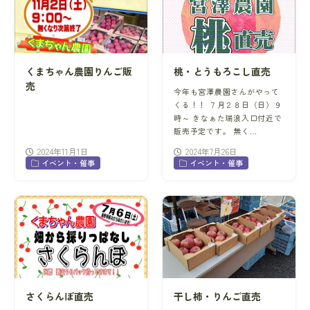
くまちゃん農園りんご販
桃・とうもろこし直売
売
今年も宮澤農園さんがやって
くる！！ ７月２８日（日）９
時～ きなぁた瑞浪入口付近で
販売予定です。 無く…
2024年11月1日
2024年7月26日
イベント・催事
イベント・催事
さくらんぼ直売
干し柿・りんご直売