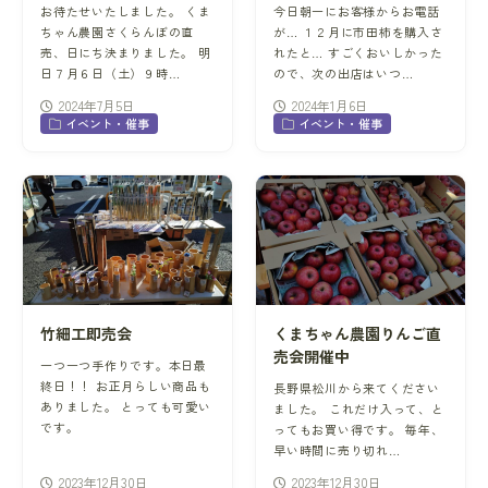
お待たせいたしました。 くま
今日朝一にお客様からお電話
ちゃん農園さくらんぼの直
が… １２月に市田柿を購入さ
売、日にち決まりました。 明
れたと… すごくおいしかった
日７月６日（土）９時…
ので、次の出店はいつ…
2024年7月5日
2024年1月6日
イベント・催事
イベント・催事
竹細工即売会
くまちゃん農園りんご直
売会開催中
一つ一つ手作りです。本日最
終日！！ お正月らしい商品も
長野県松川から来てください
ありました。 とっても可愛い
ました。 これだけ入って、と
です。
ってもお買い得です。 毎年、
早い時間に売り切れ…
2023年12月30日
2023年12月30日